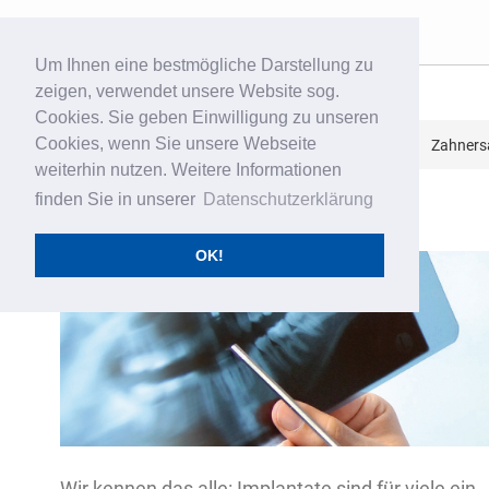
Um Ihnen eine bestmögliche Darstellung zu
zeigen, verwendet unsere Website sog.
Startseite
Cookies. Sie geben Einwilligung zu unseren
Praxis
Cookies, wenn Sie unsere Webseite
Zahnarzt Heilbronn
Startseite
Leistungen
Zahners
weiterhin nutzen. Weitere Informationen
Leistungen
finden Sie in unserer
Datenschutzerklärung
Kieferorthopädie
OK!
Zahnarztangst
Kontakt
Wir kennen das alle: Implantate sind für viele ein